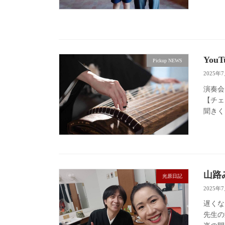
Yo
Pickup NEWS
2025年
演奏会
【チェ
聞きく
山路
光原日記
2025年
遅くな
先生の