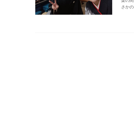
楽の間
さかの