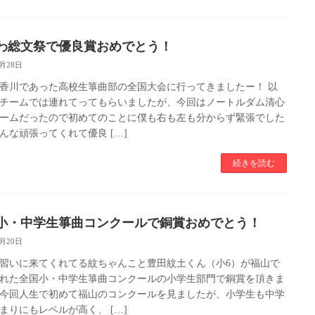
わ総文祭で優良賞おめでとう！
7月28日
香川であった高校生箏曲部の全国大会に行ってきましたー！ 以
チームでは連れてってもらいましたが、今回はノートルダム清心
ームだったので初めてのことに僕も右も左も分からず緊張でした
んな頑張ってくれて優良 […]
続きを読む
小・中学生箏曲コンクールで銅賞おめでとう！
7月20日
習いに来てくれてる紋ちゃんこと豊田紋土くん（小6）が福山で
れた全国小・中学生箏曲コンクールの小学生部門で銅賞を頂きま
今回人生で初めて福山のコンクールを見ましたが、小学生も中学
まりにもレベルが高く、 […]