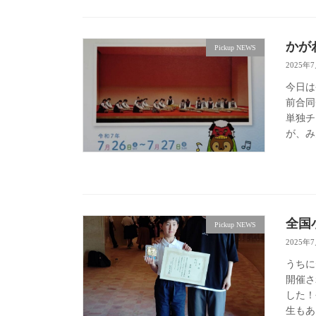
かが
Pickup NEWS
2025年
今日は
前合同
単独チ
が、み
全国
Pickup NEWS
2025年
うちに
開催さ
した！
生もあ