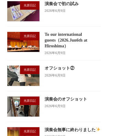
演奏会で初の試み
光原日記
2026年6月9日
To our international
光原日記
guests（2026.Jun6th at
Hiroshima）
2026年6月9日
オフショット②
光原日記
2026年6月9日
演奏会のオフショット
光原日記
2026年6月9日
演奏会無事に終わりました
光原日記