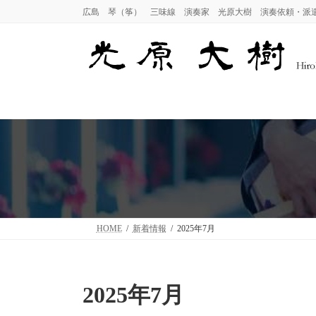
コ
ナ
広島 琴（筝） 三味線 演奏家 光原大樹 演奏依頼・派
ン
ビ
テ
ゲ
ン
ー
ツ
シ
へ
ョ
ス
ン
キ
に
ッ
移
プ
動
HOME
新着情報
2025年7月
2025年7月