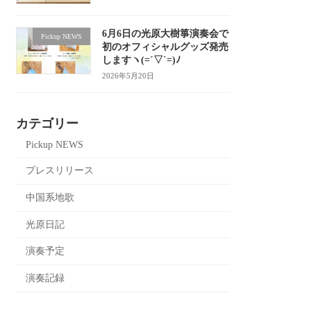
6月6日の光原大樹箏演奏会で
Pickup NEWS
初のオフィシャルグッズ発売
しますヽ(=´▽`=)ﾉ
2026年5月20日
カテゴリー
Pickup NEWS
プレスリリース
中国系地歌
光原日記
演奏予定
演奏記録