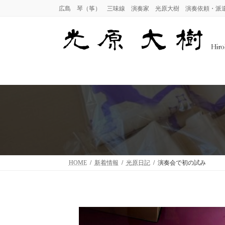
コ
ナ
広島 琴（筝） 三味線 演奏家 光原大樹 演奏依頼・派
ン
ビ
テ
ゲ
ン
ー
ツ
シ
へ
ョ
ス
ン
キ
に
ッ
移
プ
動
HOME
新着情報
光原日記
演奏会で初の試み