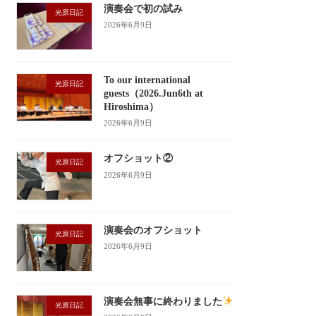
演奏会で初の試み
光原日記
2026年6月9日
To our international
光原日記
guests（2026.Jun6th at
Hiroshima）
2026年6月9日
オフショット②
光原日記
2026年6月9日
演奏会のオフショット
光原日記
2026年6月9日
演奏会無事に終わりました
光原日記