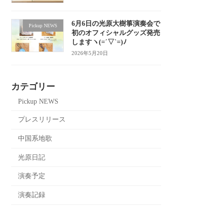
6月6日の光原大樹箏演奏会で
Pickup NEWS
初のオフィシャルグッズ発売
しますヽ(=´▽`=)ﾉ
2026年5月20日
カテゴリー
Pickup NEWS
プレスリリース
中国系地歌
光原日記
演奏予定
演奏記録