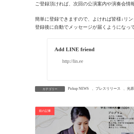
ご登録頂ければ、次回の公演案内や演奏会情報
簡単に登録できますので、よければ皆様↓リ
登録後に自動でメッセージが届くようになっ
Add LINE friend
http://lin.ee
Pickup NEWS
、
プレスリリース
、
光
カテゴリー
前の記事