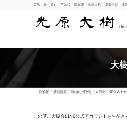
コ
ナ
広島 琴（筝） 三味線 演奏家 光原大樹 演奏依頼・派
ン
ビ
テ
ゲ
ン
ー
ツ
シ
へ
ョ
ス
ン
キ
に
ッ
移
プ
動
大
HOME
新着情報
Pickup NEWS
大樹会LINE公式ア
この度、大樹会LINE公式アカウントを生徒