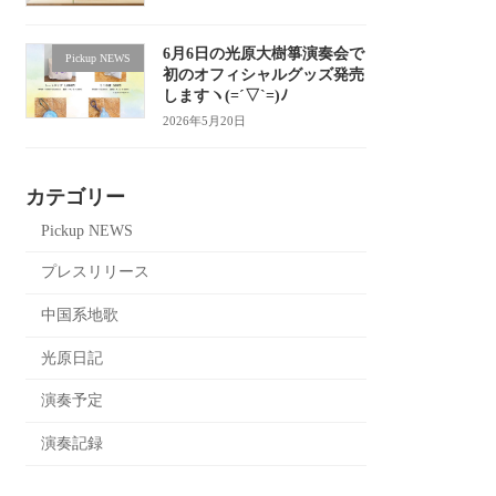
6月6日の光原大樹箏演奏会で
Pickup NEWS
初のオフィシャルグッズ発売
しますヽ(=´▽`=)ﾉ
2026年5月20日
カテゴリー
Pickup NEWS
プレスリリース
中国系地歌
光原日記
演奏予定
演奏記録