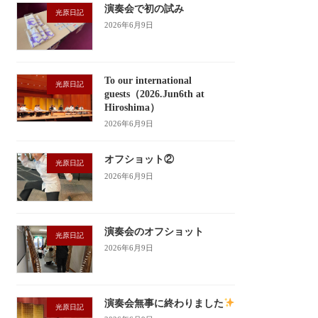
演奏会で初の試み
光原日記
2026年6月9日
To our international
光原日記
guests（2026.Jun6th at
Hiroshima）
2026年6月9日
オフショット②
光原日記
2026年6月9日
演奏会のオフショット
光原日記
2026年6月9日
演奏会無事に終わりました
光原日記