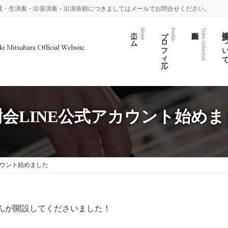
遣・生演奏・出張演奏・出演依頼につきましてはメールでお問合せください。
ホーム
プロフィール
演奏につい
Home
Profile
Video collection
樹会LINE公式アカウント始めま
カウント始めました
さんが開設してくださいました！