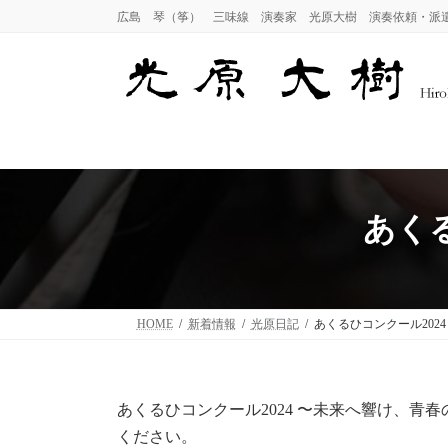
コ
ナ
広島 琴（筝） 三味線 演奏家 光原大樹 演奏依頼・派
ン
ビ
テ
ゲ
ン
ー
ツ
シ
へ
ョ
ス
ン
キ
に
ッ
移
プ
動
あくる
HOME
新着情報
光原日記
あくるひコンクール2024
あくるひコンクール2024 〜未来へ響け、青春
ください。