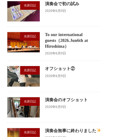
演奏会で初の試み
光原日記
2026年6月9日
To our international
光原日記
guests（2026.Jun6th at
Hiroshima）
2026年6月9日
オフショット②
光原日記
2026年6月9日
演奏会のオフショット
光原日記
2026年6月9日
演奏会無事に終わりました
光原日記