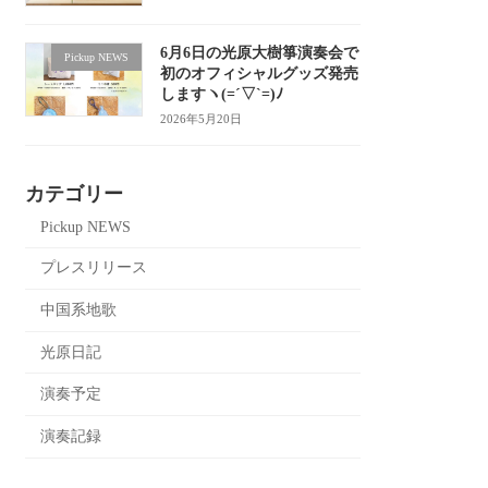
6月6日の光原大樹箏演奏会で
Pickup NEWS
初のオフィシャルグッズ発売
しますヽ(=´▽`=)ﾉ
2026年5月20日
カテゴリー
Pickup NEWS
プレスリリース
中国系地歌
光原日記
演奏予定
演奏記録