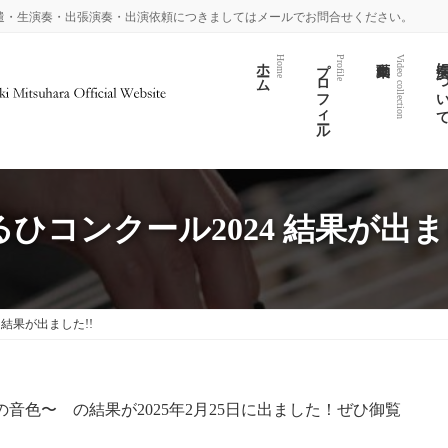
遣・生演奏・出張演奏・出演依頼につきましてはメールでお問合せください。
ホーム
プロフィール
演奏につい
Home
Profile
Video collection
ひコンクール2024 結果が出ま
 結果が出ました!!
の音色〜 の結果が2025年2月25日に出ました！ぜひ御覧