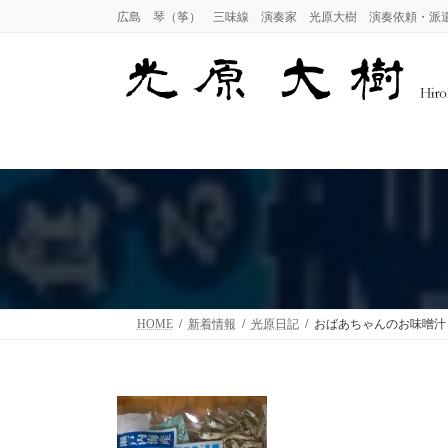
コ
ナ
広島 琴（筝） 三味線 演奏家 光原大樹 演奏依頼・派
ン
ビ
テ
ゲ
ン
ー
ツ
シ
へ
ョ
ス
ン
キ
に
ッ
移
プ
動
HOME
新着情報
光原日記
おばあちゃんのお味噌汁