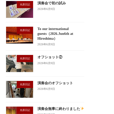
演奏会で初の試み
光原日記
2026年6月9日
To our international
光原日記
guests（2026.Jun6th at
Hiroshima）
2026年6月9日
オフショット②
光原日記
2026年6月9日
演奏会のオフショット
光原日記
2026年6月9日
演奏会無事に終わりました
光原日記