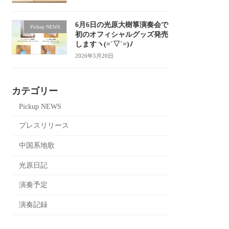
6月6日の光原大樹箏演奏会で
Pickup NEWS
初のオフィシャルグッズ発売
しますヽ(=´▽`=)ﾉ
2026年5月20日
カテゴリー
Pickup NEWS
プレスリリース
中国系地歌
光原日記
演奏予定
演奏記録