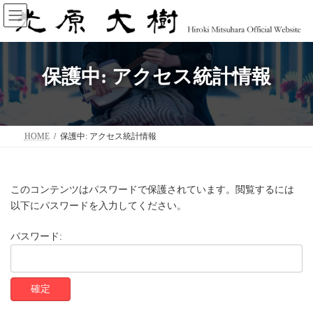
コ
ナ
ン
ビ
テ
ゲ
ン
ー
ツ
シ
へ
ョ
保護中: アクセス統計情報
ス
ン
キ
に
ッ
移
プ
動
HOME
保護中: アクセス統計情報
このコンテンツはパスワードで保護されています。閲覧するには
以下にパスワードを入力してください。
パスワード: