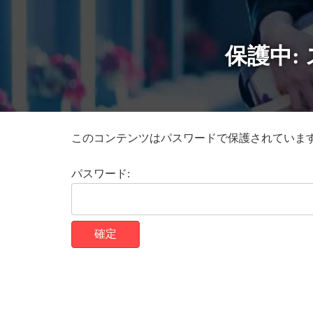
コ
ナ
ン
ビ
テ
ゲ
保護中:
ン
ー
ツ
シ
へ
ョ
ス
ン
キ
に
ッ
移
プ
動
このコンテンツはパスワードで保護されていま
パスワード: